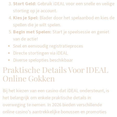
Stort Geld:
Gebruik iDEAL voor een snelle en veilige
storting op je account.
Kies je Spel:
Blader door het spelaanbod en kies de
spellen die je wilt spelen.
Begin met Spelen:
Start je speelsessie en geniet
van de actie!
Snel en eenvoudig registratieproces
Directe stortingen via iDEAL
Diverse spelopties beschikbaar
Praktische Details Voor IDEAL
Online Gokken
Bij het kiezen van een casino dat iDEAL ondersteunt, is
het belangrijk om enkele praktische details in
overweging te nemen. In 2026 bieden verschillende
online casino’s aantrekkelijke bonussen en promoties