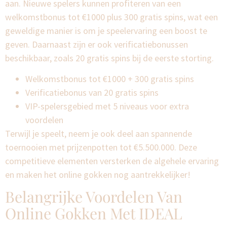
aan. Nieuwe spelers kunnen profiteren van een
welkomstbonus tot €1000 plus 300 gratis spins, wat een
geweldige manier is om je speelervaring een boost te
geven. Daarnaast zijn er ook verificatiebonussen
beschikbaar, zoals 20 gratis spins bij de eerste storting.
Welkomstbonus tot €1000 + 300 gratis spins
Verificatiebonus van 20 gratis spins
VIP-spelersgebied met 5 niveaus voor extra
voordelen
Terwijl je speelt, neem je ook deel aan spannende
toernooien met prijzenpotten tot €5.500.000. Deze
competitieve elementen versterken de algehele ervaring
en maken het online gokken nog aantrekkelijker!
Belangrijke Voordelen Van
Online Gokken Met IDEAL