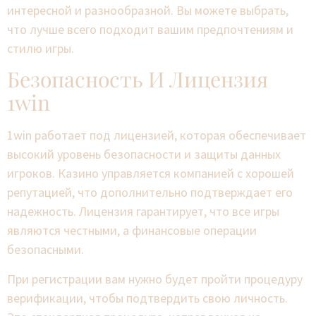
интересной и разнообразной. Вы можете выбрать,
что лучше всего подходит вашим предпочтениям и
стилю игры.
Безопасность И Лицензия
1win
1win работает под лицензией, которая обеспечивает
высокий уровень безопасности и защиты данных
игроков. Казино управляется компанией с хорошей
репутацией, что дополнительно подтверждает его
надежность. Лицензия гарантирует, что все игры
являются честными, а финансовые операции
безопасными.
При регистрации вам нужно будет пройти процедуру
верификации, чтобы подтвердить свою личность.