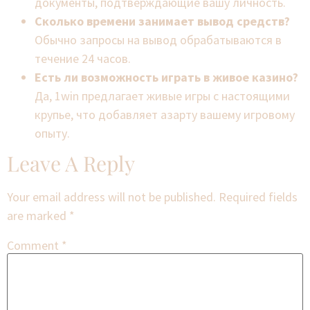
документы, подтверждающие вашу личность.
Сколько времени занимает вывод средств?
Обычно запросы на вывод обрабатываются в
течение 24 часов.
Есть ли возможность играть в живое казино?
Да, 1win предлагает живые игры с настоящими
крупье, что добавляет азарту вашему игровому
опыту.
Leave A Reply
Your email address will not be published.
Required fields
are marked
*
Comment
*