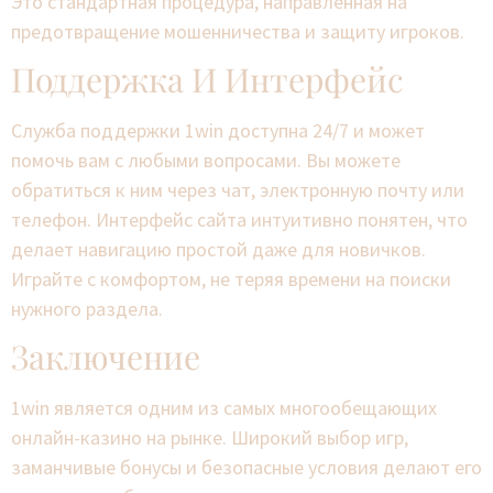
Это стандартная процедура, направленная на
предотвращение мошенничества и защиту игроков.
Поддержка И Интерфейс
Служба поддержки 1win доступна 24/7 и может
помочь вам с любыми вопросами. Вы можете
обратиться к ним через чат, электронную почту или
телефон. Интерфейс сайта интуитивно понятен, что
делает навигацию простой даже для новичков.
Играйте с комфортом, не теряя времени на поиски
нужного раздела.
Заключение
1win является одним из самых многообещающих
онлайн-казино на рынке. Широкий выбор игр,
заманчивые бонусы и безопасные условия делают его