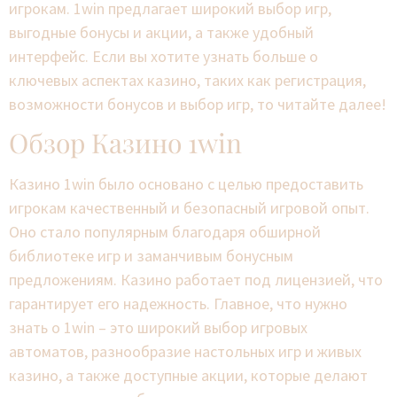
игрокам. 1win предлагает широкий выбор игр,
выгодные бонусы и акции, а также удобный
интерфейс. Если вы хотите узнать больше о
ключевых аспектах казино, таких как регистрация,
возможности бонусов и выбор игр, то читайте далее!
Обзор Казино 1win
Казино 1win было основано с целью предоставить
игрокам качественный и безопасный игровой опыт.
Оно стало популярным благодаря обширной
библиотеке игр и заманчивым бонусным
предложениям. Казино работает под лицензией, что
гарантирует его надежность. Главное, что нужно
знать о 1win – это широкий выбор игровых
автоматов, разнообразие настольных игр и живых
казино, а также доступные акции, которые делают