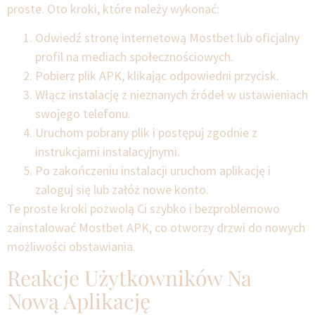
proste. Oto kroki, które należy wykonać:
Odwiedź stronę internetową Mostbet lub oficjalny
profil na mediach społecznościowych.
Pobierz plik APK, klikając odpowiedni przycisk.
Włącz instalację z nieznanych źródeł w ustawieniach
swojego telefonu.
Uruchom pobrany plik i postępuj zgodnie z
instrukcjami instalacyjnymi.
Po zakończeniu instalacji uruchom aplikację i
zaloguj się lub załóż nowe konto.
Te proste kroki pozwolą Ci szybko i bezproblemowo
zainstalować Mostbet APK, co otworzy drzwi do nowych
możliwości obstawiania.
Reakcje Użytkowników Na
Nową Aplikację