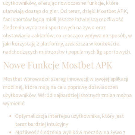
użytkowników, oferując nowoczesne funkcje, które
ułatwiają dostęp do gier. Od teraz, dzięki Mostbet APK,
fani sportów będą mieli jeszcze łatwiejszą możliwość
śledzenia wydarzeń sportowych na żywo oraz
obstawiania zakładów, co znacząco wpływa na sposób, w
jaki korzystają z platformy, zwłaszcza w kontekście
nadchodzących mistrzostw i popularnych lig sportowych.
Nowe Funkcje Mostbet APK
Mostbet wprowadził szereg innowacji w swojej aplikacji
mobilnej, które mają na celu poprawę doświadczeń
użytkowników. Wśród najbardziej istotnych zmian można
wymienić:
Optymalizacja interfejsu użytkownika, który jest
teraz bardziej intuicyjny
Możliwość śledzenia wyników meczów na żywo z