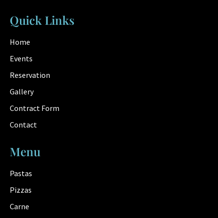
Quick Links
Home
Events
Reservation
Gallery
Contract Form
Contact
Menu
Pastas
Pizzas
Carne