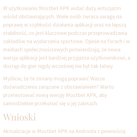
W użytkowaniu Mostbet APK widać duży entuzjazm
wśród obstawiających. Wiele osób zwraca uwagę na
poprawę w szybkości działania aplikacji oraz na lepszą
stabilność, co jest kluczowe podczas przeprowadzania
zakładów na wydarzenia sportowe. Opinie na forach i w
mediach społecznościowych potwierdzają, że nowa
wersja aplikacji jest bardziej przyjazna użytkownikowi, a
dostęp do gier nigdy wcześniej nie był tak łatwy.
Myślicie, że te zmiany mogą poprawić Wasze
doświadczenia związane z obstawianiem? Warto
przetestować nową wersję Mostbet APK, aby
samodzielnie przekonać się o jej zaletach.
Wnioski
Aktualizacje w Mostbet APK na Androida z pewnością