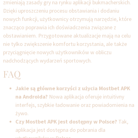
zmieniają zasady gry na rynku aplikacji bukmacherskich.
Dzięki uproszczeniu procesu obstawiania i dodaniu
nowych funkcji, użytkownicy otrzymują narzędzie, które
znacząco poprawia ich doświadczenia związane z
obstawianiem. Przygotowane aktualizacje mają na celu
nie tylko zwiększenie komfortu korzystania, ale także
przyciągnięcie nowych użytkowników w obliczu
nadchodzących wydarzeń sportowych.
FAQ
Jakie są główne korzyści z użycia Mostbet APK
na Androida?
Nowa aplikacja oferuje intuitivny
interfejs, szybkie ładowanie oraz powiadomienia na
żywo.
Czy Mostbet APK jest dostępny w Polsce?
Tak,
aplikacja jest dostępna do pobrania dla